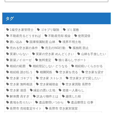
タグ
1級空き家管理士
ゴキブリ駆除
ゴミ屋敷
不動産売るどうすれば
不動産売却 税金
使用貸借
囲い込み
国庫帰属制度 山林
境界不明土地
売れる空き家の条件
売主のNG行動
孤独死 防止
実家いらない
実家の空き家 めんどくさい
山林を手放したい
新築ノイローゼ
無料査定
独り暮らしサポート
相続の範囲
相続登記しない どうなる
相続税いくらかかる
相続税 誰が払う
相隣関係
空き家を売る
空き家を貸す
空き家 ゴキブリ
空き家 ストレス
空き家タダで貸したい
空き家 無料相談
空き家補助金
空き家買取 長野市
空き家 迷惑
縁起の悪い土地
老後一人暮らし
解体費 高すぎ
訳あり物件とは
越境した枝
農地を売りたい
遺品整理いつから
遺品整理士 仕事
長野市 売却査定サイト
長野市 空き家対策室