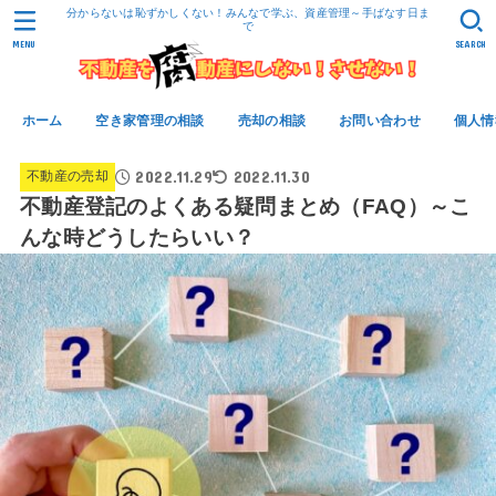
分からないは恥ずかしくない！みんなで学ぶ、資産管理～手ばなす日ま
で
MENU
SEARCH
ホーム
空き家管理の相談
売却の相談
お問い合わせ
個人情
2022.11.29
2022.11.30
不動産の売却
不動産登記のよくある疑問まとめ（FAQ）～こ
んな時どうしたらいい？