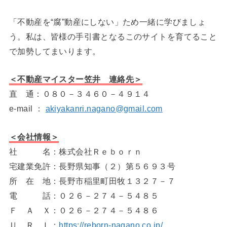
「不動産を“腐”動産にしない」ため一緒に学びましょ
う。私は、皆様の手引書となるこのサイトを育てること
で加勢してまいります。
＜不動産マイスター笠井 連絡先＞
直 通：０８０－３４６０－４９１４
e-mail ：
akiyakanri.nagano@gmail.com
＜会社情報＞
社 名：株式会社Ｒｅｂｏｒｎ
宅建業免許：長野県知事（２）第５６９３号
所 在 地：長野市稲里町田牧１３２７－７
電 話：０２６－２７４－５４８５
Ｆ Ａ Ｘ：０２６－２７４－５４８６
Ｕ Ｒ Ｌ：
https://reborn-nagano.co.jp/