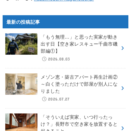
最新の投稿記事
「もう無理…」と思った実家が動き
出す日【空き家レスキュー千曲市磯
部編①】
2026.08.03
メゾン恵・築古アパート再生計画②
～白く塗っただけで部屋が別人にな
りました
2026.07.27
「そういえば実家、いつ行ったっ
け？」長野市で空き家を放置すると
起きること