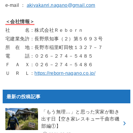
e-mail ：
akiyakanri.nagano@gmail.com
＜会社情報＞
社 名：株式会社Ｒｅｂｏｒｎ
宅建業免許：長野県知事（２）第５６９３号
所 在 地：長野市稲里町田牧１３２７－７
電 話：０２６－２７４－５４８５
Ｆ Ａ Ｘ：０２６－２７４－５４８６
Ｕ Ｒ Ｌ：
https://reborn-nagano.co.jp/
最新の投稿記事
「もう無理…」と思った実家が動き
出す日【空き家レスキュー千曲市磯
部編①】