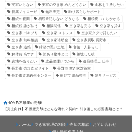
実家いらない
実家の空き家 めんどくさい
山林を手放したい
新築ノイローゼ
無料査定
独り暮らしサポート
相続の範囲
相続登記しない どうなる
相続税いくらかかる
相続税 誰が払う
相隣関係
空き家を売る
空き家を貸す
空き家 ゴキブリ
空き家 ストレス
空き家タダで貸したい
空き家 無料相談
空き家補助金
空き家買取 長野市
空き家 迷惑
縁起の悪い土地
老後一人暮らし
解体費 高すぎ
訳あり物件とは
越境した枝
農地を売りたい
遺品整理いつから
遺品整理士 仕事
長野市 売却査定サイト
長野市 空き家対策室
長野市資源再生センター
長野市 遺品整理
除草サービス
HOME
不動産の売却
【売主向け】不動産売却はどんな流れ？契約〜引き渡しの必要書類とは？
ホーム
空き家管理の相談
売却の相談
お問い合わせ
個人情報保護方針