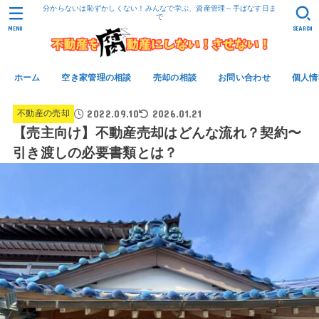
分からないは恥ずかしくない！みんなで学ぶ、資産管理～手ばなす日ま
で
MENU
SEARCH
ホーム
空き家管理の相談
売却の相談
お問い合わせ
個人情
2022.09.10
2026.01.21
不動産の売却
【売主向け】不動産売却はどんな流れ？契約〜
引き渡しの必要書類とは？