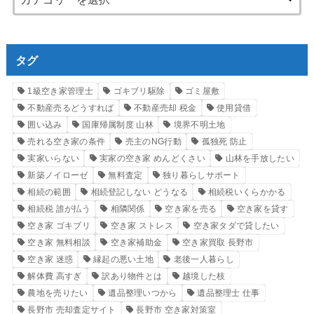
タグ
1級空き家管理士
ゴキブリ駆除
ゴミ屋敷
不動産売るどうすれば
不動産売却 税金
使用貸借
囲い込み
国庫帰属制度 山林
境界不明土地
売れる空き家の条件
売主のNG行動
孤独死 防止
実家いらない
実家の空き家 めんどくさい
山林を手放したい
新築ノイローゼ
無料査定
独り暮らしサポート
相続の範囲
相続登記しない どうなる
相続税いくらかかる
相続税 誰が払う
相隣関係
空き家を売る
空き家を貸す
空き家 ゴキブリ
空き家 ストレス
空き家タダで貸したい
空き家 無料相談
空き家補助金
空き家買取 長野市
空き家 迷惑
縁起の悪い土地
老後一人暮らし
解体費 高すぎ
訳あり物件とは
越境した枝
農地を売りたい
遺品整理いつから
遺品整理士 仕事
長野市 売却査定サイト
長野市 空き家対策室