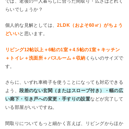
では、老後の一人暮らしに合った間取り・広さはどれく
らいでしょうか？
個人的な見解としては、
2LDK（およそ60㎡）がちょう
どいい
と思います。
リビング12帖以上＋6帖の1室＋4.5帖の1室＋キッチン
＋トイレ＋洗面所＋バスルーム＋収納
くらいのサイズで
す。
さらに、いずれ車椅子を使うことになっても対応できる
よう、
段差のない玄関（またはスロープ付き）・幅の広
い廊下・引き戸への変更・手すりの設置
などが完了して
いる部屋がいいですね。
間取りについてもっと細かく言えば、リビングからほか