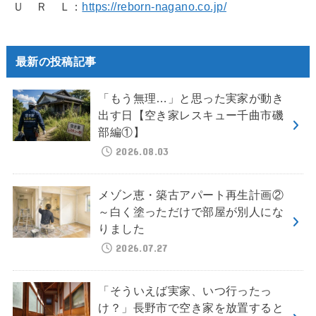
Ｕ Ｒ Ｌ：
https://reborn-nagano.co.jp/
最新の投稿記事
「もう無理…」と思った実家が動き
出す日【空き家レスキュー千曲市磯
部編①】
2026.08.03
メゾン恵・築古アパート再生計画②
～白く塗っただけで部屋が別人にな
りました
2026.07.27
「そういえば実家、いつ行ったっ
け？」長野市で空き家を放置すると