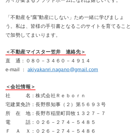
方々が集まるプラットホームになれば嬉しいです。
「不動産を“腐”動産にしない」ため一緒に学びましょ
う。私は、皆様の手引書となるこのサイトを育てること
で加勢してまいります。
＜不動産マイスター笠井 連絡先＞
直 通：０８０－３４６０－４９１４
e-mail ：
akiyakanri.nagano@gmail.com
＜会社情報＞
社 名：株式会社Ｒｅｂｏｒｎ
宅建業免許：長野県知事（２）第５６９３号
所 在 地：長野市稲里町田牧１３２７－７
電 話：０２６－２７４－５４８５
Ｆ Ａ Ｘ：０２６－２７４－５４８６