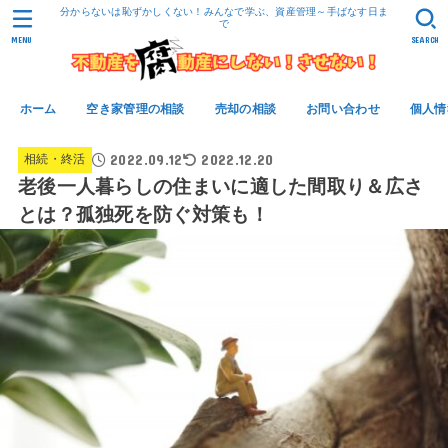
分からないは恥ずかしくない！みんなで学ぶ、資産管理～手ばなす日ま
で
MENU
SEARCH
ホーム
空き家管理の相談
売却の相談
お問い合わせ
個人情
2022.09.12
2022.12.20
相続・終活
老後一人暮らしの住まいに適した間取り＆広さ
とは？孤独死を防ぐ対策も！