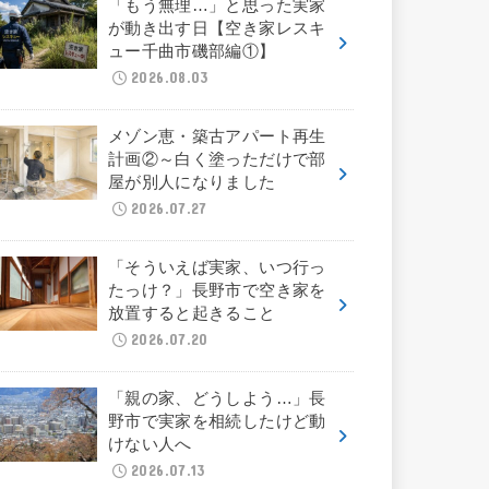
「もう無理…」と思った実家
が動き出す日【空き家レスキ
ュー千曲市磯部編①】
2026.08.03
メゾン恵・築古アパート再生
計画②～白く塗っただけで部
屋が別人になりました
2026.07.27
「そういえば実家、いつ行っ
たっけ？」長野市で空き家を
放置すると起きること
2026.07.20
「親の家、どうしよう…」長
野市で実家を相続したけど動
けない人へ
2026.07.13