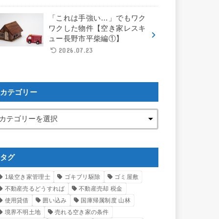
「これは手強い…」でもワク
ワクした物件【空き家レスキ
ュー長野市平柴編①】
2026.07.23
カテゴリー
タグ
1級空き家管理士
ゴキブリ駆除
ゴミ屋敷
不動産売るどうすれば
不動産売却 税金
使用貸借
囲い込み
国庫帰属制度 山林
境界不明土地
売れる空き家の条件