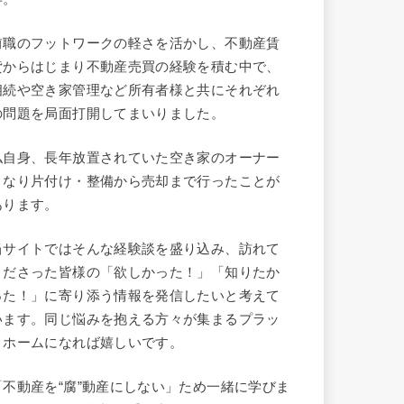
前職のフットワークの軽さを活かし、不動産賃
貸からはじまり不動産売買の経験を積む中で、
相続や空き家管理など所有者様と共にそれぞれ
の問題を局面打開してまいりました。
私自身、長年放置されていた空き家のオーナー
となり片付け・整備から売却まで行ったことが
あります。
当サイトではそんな経験談を盛り込み、訪れて
くださった皆様の「欲しかった！」「知りたか
った！」に寄り添う情報を発信したいと考えて
います。同じ悩みを抱える方々が集まるプラッ
トホームになれば嬉しいです。
「不動産を“腐”動産にしない」ため一緒に学びま