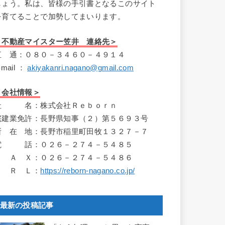
しょう。私は、皆様の手引書となるこのサイト
を育てることで加勢してまいります。
＜不動産マイスター笠井 連絡先＞
直 通：０８０－３４６０－４９１４
-mail ：
akiyakanri.nagano@gmail.com
＜会社情報＞
社 名：株式会社Ｒｅｂｏｒｎ
宅建業免許：長野県知事（２）第５６９３号
所 在 地：長野市稲里町田牧１３２７－７
電 話：０２６－２７４－５４８５
Ｆ Ａ Ｘ：０２６－２７４－５４８６
Ｕ Ｒ Ｌ：
https://reborn-nagano.co.jp/
最新の投稿記事