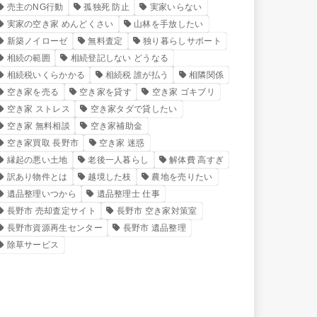
売主のNG行動
孤独死 防止
実家いらない
実家の空き家 めんどくさい
山林を手放したい
新築ノイローゼ
無料査定
独り暮らしサポート
相続の範囲
相続登記しない どうなる
相続税いくらかかる
相続税 誰が払う
相隣関係
空き家を売る
空き家を貸す
空き家 ゴキブリ
空き家 ストレス
空き家タダで貸したい
空き家 無料相談
空き家補助金
空き家買取 長野市
空き家 迷惑
縁起の悪い土地
老後一人暮らし
解体費 高すぎ
訳あり物件とは
越境した枝
農地を売りたい
遺品整理いつから
遺品整理士 仕事
長野市 売却査定サイト
長野市 空き家対策室
長野市資源再生センター
長野市 遺品整理
除草サービス