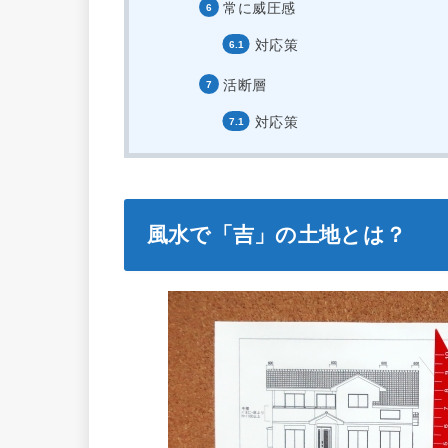
常に威圧感
対応策
活断層
対応策
風水で「吉」の土地とは？