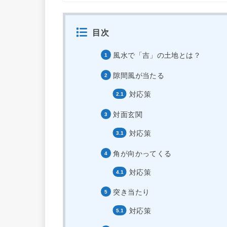
目次
風水で「吉」の土地とは？
隙間風が当たる
対応策
対面玄関
対応策
角が向かってくる
対応策
突き当たり
対応策