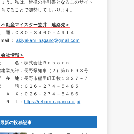
しょう。私は、皆様の手引書となるこのサイト
を育てることで加勢してまいります。
＜不動産マイスター笠井 連絡先＞
直 通：０８０－３４６０－４９１４
-mail ：
akiyakanri.nagano@gmail.com
＜会社情報＞
社 名：株式会社Ｒｅｂｏｒｎ
宅建業免許：長野県知事（２）第５６９３号
所 在 地：長野市稲里町田牧１３２７－７
電 話：０２６－２７４－５４８５
Ｆ Ａ Ｘ：０２６－２７４－５４８６
Ｕ Ｒ Ｌ：
https://reborn-nagano.co.jp/
最新の投稿記事