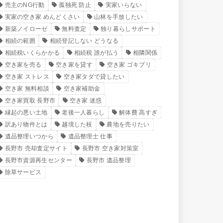
売主のNG行動
孤独死 防止
実家いらない
実家の空き家 めんどくさい
山林を手放したい
新築ノイローゼ
無料査定
独り暮らしサポート
相続の範囲
相続登記しない どうなる
相続税いくらかかる
相続税 誰が払う
相隣関係
空き家を売る
空き家を貸す
空き家 ゴキブリ
空き家 ストレス
空き家タダで貸したい
空き家 無料相談
空き家補助金
空き家買取 長野市
空き家 迷惑
縁起の悪い土地
老後一人暮らし
解体費 高すぎ
訳あり物件とは
越境した枝
農地を売りたい
遺品整理いつから
遺品整理士 仕事
長野市 売却査定サイト
長野市 空き家対策室
長野市資源再生センター
長野市 遺品整理
除草サービス