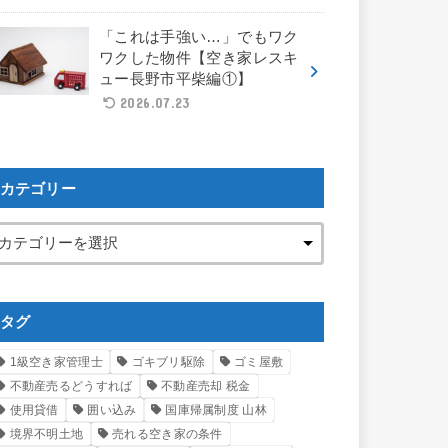
「これは手強い…」でもワク
ワクした物件【空き家レスキ
ュー長野市平柴編①】
2026.07.23
カテゴリー
タグ
1級空き家管理士
ゴキブリ駆除
ゴミ屋敷
不動産売るどうすれば
不動産売却 税金
使用貸借
囲い込み
国庫帰属制度 山林
境界不明土地
売れる空き家の条件