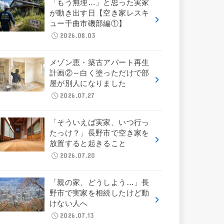
「もう無理…」と思った実家
が動き出す日【空き家レスキ
ュー千曲市磯部編①】
2026.08.03
メゾン恵・築古アパート再生
計画②～白く塗っただけで部
屋が別人になりました
2026.07.27
「そういえば実家、いつ行っ
たっけ？」長野市で空き家を
放置すると起きること
2026.07.20
「親の家、どうしよう…」長
野市で実家を相続したけど動
けない人へ
2026.07.13