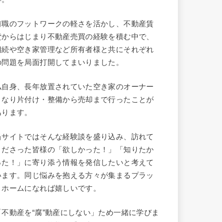
前職のフットワークの軽さを活かし、不動産賃
貸からはじまり不動産売買の経験を積む中で、
相続や空き家管理など所有者様と共にそれぞれ
の問題を局面打開してまいりました。
私自身、長年放置されていた空き家のオーナー
となり片付け・整備から売却まで行ったことが
あります。
当サイトではそんな経験談を盛り込み、訪れて
くださった皆様の「欲しかった！」「知りたか
った！」に寄り添う情報を発信したいと考えて
います。同じ悩みを抱える方々が集まるプラッ
トホームになれば嬉しいです。
「不動産を“腐”動産にしない」ため一緒に学びま