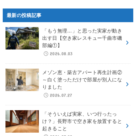
最新の投稿記事
「もう無理…」と思った実家が動き
出す日【空き家レスキュー千曲市磯
部編①】
2026.08.03
メゾン恵・築古アパート再生計画②
～白く塗っただけで部屋が別人にな
りました
2026.07.27
「そういえば実家、いつ行ったっ
け？」長野市で空き家を放置すると
起きること