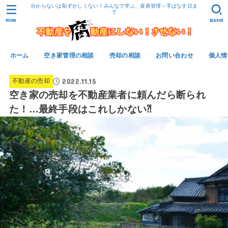
分からないは恥ずかしくない！みんなで学ぶ、資産管理～手ばなす日ま
で
MENU
SEARCH
ホーム
空き家管理の相談
売却の相談
お問い合わせ
個人情
2022.11.15
不動産の売却
空き家の売却を不動産業者に頼んだら断られ
た！…最終手段はこれしかない⁈