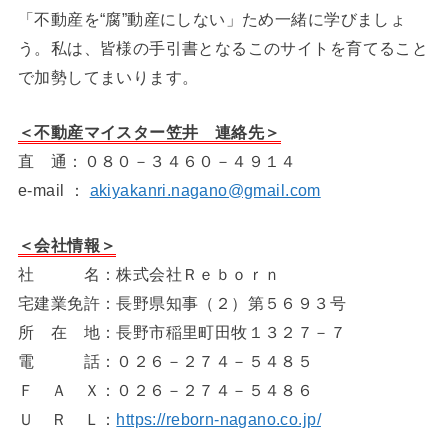
「不動産を“腐”動産にしない」ため一緒に学びましょ
う。私は、皆様の手引書となるこのサイトを育てること
で加勢してまいります。
＜不動産マイスター笠井 連絡先＞
直 通：０８０－３４６０－４９１４
e-mail ：
akiyakanri.nagano@gmail.com
＜会社情報＞
社 名：株式会社Ｒｅｂｏｒｎ
宅建業免許：長野県知事（２）第５６９３号
所 在 地：長野市稲里町田牧１３２７－７
電 話：０２６－２７４－５４８５
Ｆ Ａ Ｘ：０２６－２７４－５４８６
Ｕ Ｒ Ｌ：
https://reborn-nagano.co.jp/