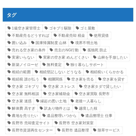
タグ
1級空き家管理士
ゴキブリ駆除
ゴミ屋敷
不動産売るどうすれば
不動産売却 税金
使用貸借
囲い込み
国庫帰属制度 山林
境界不明土地
売れる空き家の条件
売主のNG行動
孤独死 防止
実家いらない
実家の空き家 めんどくさい
山林を手放したい
新築ノイローゼ
無料査定
独り暮らしサポート
相続の範囲
相続登記しない どうなる
相続税いくらかかる
相続税 誰が払う
相隣関係
空き家を売る
空き家を貸す
空き家 ゴキブリ
空き家 ストレス
空き家タダで貸したい
空き家 無料相談
空き家補助金
空き家買取 長野市
空き家 迷惑
縁起の悪い土地
老後一人暮らし
解体費 高すぎ
訳あり物件とは
越境した枝
農地を売りたい
遺品整理いつから
遺品整理士 仕事
長野市 売却査定サイト
長野市 空き家対策室
長野市資源再生センター
長野市 遺品整理
除草サービス