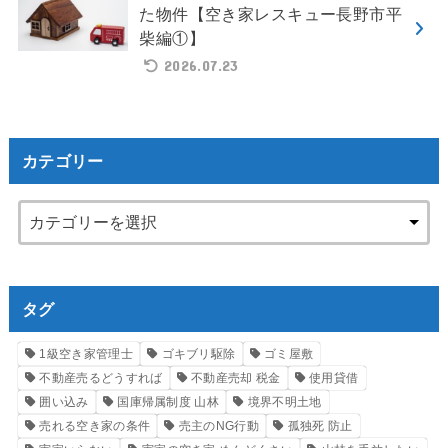
た物件【空き家レスキュー長野市平
柴編①】
2026.07.23
カテゴリー
タグ
1級空き家管理士
ゴキブリ駆除
ゴミ屋敷
不動産売るどうすれば
不動産売却 税金
使用貸借
囲い込み
国庫帰属制度 山林
境界不明土地
売れる空き家の条件
売主のNG行動
孤独死 防止