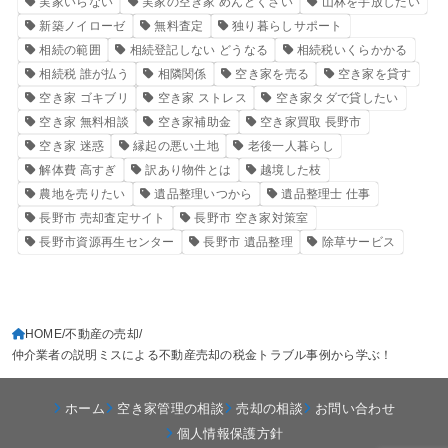
実家いらない
実家の空き家 めんどくさい
山林を手放したい
新築ノイローゼ
無料査定
独り暮らしサポート
相続の範囲
相続登記しない どうなる
相続税いくらかかる
相続税 誰が払う
相隣関係
空き家を売る
空き家を貸す
空き家 ゴキブリ
空き家 ストレス
空き家タダで貸したい
空き家 無料相談
空き家補助金
空き家買取 長野市
空き家 迷惑
縁起の悪い土地
老後一人暮らし
解体費 高すぎ
訳あり物件とは
越境した枝
農地を売りたい
遺品整理いつから
遺品整理士 仕事
長野市 売却査定サイト
長野市 空き家対策室
長野市資源再生センター
長野市 遺品整理
除草サービス
HOME
不動産の売却
仲介業者の説明ミスによる不動産売却の税金トラブル事例から学ぶ！
ホーム
空き家管理の相談
売却の相談
お問い合わせ
個人情報保護方針