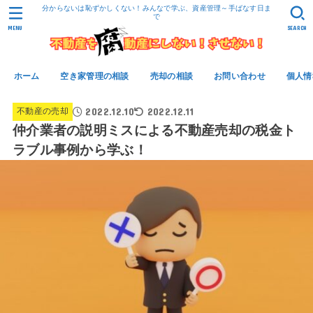
分からないは恥ずかしくない！みんなで学ぶ、資産管理～手ばなす日ま
で
MENU
SEARCH
ホーム
空き家管理の相談
売却の相談
お問い合わせ
個人情
2022.12.10
2022.12.11
不動産の売却
仲介業者の説明ミスによる不動産売却の税金ト
ラブル事例から学ぶ！