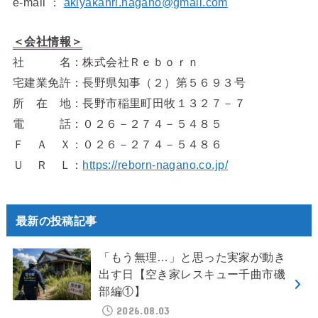
e-mail ：
akiyakanri.nagano@gmail.com
＜会社情報＞
社 名：株式会社Ｒｅｂｏｒｎ
宅建業免許：長野県知事（２）第５６９３号
所 在 地：長野市稲里町田牧１３２７－７
電 話：０２６－２７４－５４８５
Ｆ Ａ Ｘ：０２６－２７４－５４８６
Ｕ Ｒ Ｌ：
https://reborn-nagano.co.jp/
最新の投稿記事
「もう無理…」と思った実家が動き
出す日【空き家レスキュー千曲市磯
部編①】
2026.08.03