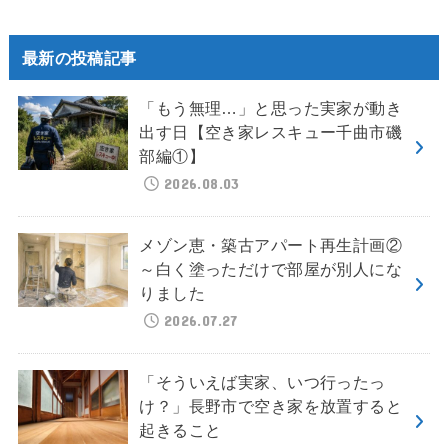
最新の投稿記事
「もう無理…」と思った実家が動き
出す日【空き家レスキュー千曲市磯
部編①】
2026.08.03
メゾン恵・築古アパート再生計画②
～白く塗っただけで部屋が別人にな
りました
2026.07.27
「そういえば実家、いつ行ったっ
け？」長野市で空き家を放置すると
起きること