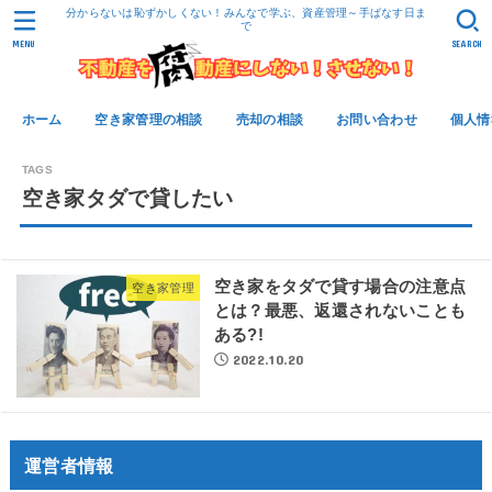
分からないは恥ずかしくない！みんなで学ぶ、資産管理～手ばなす日ま
で
MENU
SEARCH
ホーム
空き家管理の相談
売却の相談
お問い合わせ
個人情
空き家タダで貸したい
空き家をタダで貸す場合の注意点
空き家管理
とは？最悪、返還されないことも
ある?!
2022.10.20
運営者情報