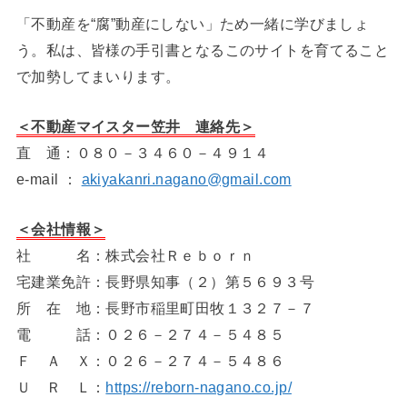
「不動産を“腐”動産にしない」ため一緒に学びましょ
う。私は、皆様の手引書となるこのサイトを育てること
で加勢してまいります。
＜不動産マイスター笠井 連絡先＞
直 通：０８０－３４６０－４９１４
e-mail ：
akiyakanri.nagano@gmail.com
＜会社情報＞
社 名：株式会社Ｒｅｂｏｒｎ
宅建業免許：長野県知事（２）第５６９３号
所 在 地：長野市稲里町田牧１３２７－７
電 話：０２６－２７４－５４８５
Ｆ Ａ Ｘ：０２６－２７４－５４８６
Ｕ Ｒ Ｌ：
https://reborn-nagano.co.jp/