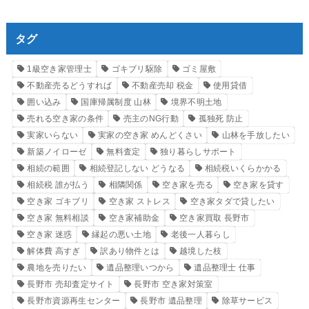
タグ
1級空き家管理士
ゴキブリ駆除
ゴミ屋敷
不動産売るどうすれば
不動産売却 税金
使用貸借
囲い込み
国庫帰属制度 山林
境界不明土地
売れる空き家の条件
売主のNG行動
孤独死 防止
実家いらない
実家の空き家 めんどくさい
山林を手放したい
新築ノイローゼ
無料査定
独り暮らしサポート
相続の範囲
相続登記しない どうなる
相続税いくらかかる
相続税 誰が払う
相隣関係
空き家を売る
空き家を貸す
空き家 ゴキブリ
空き家 ストレス
空き家タダで貸したい
空き家 無料相談
空き家補助金
空き家買取 長野市
空き家 迷惑
縁起の悪い土地
老後一人暮らし
解体費 高すぎ
訳あり物件とは
越境した枝
農地を売りたい
遺品整理いつから
遺品整理士 仕事
長野市 売却査定サイト
長野市 空き家対策室
長野市資源再生センター
長野市 遺品整理
除草サービス