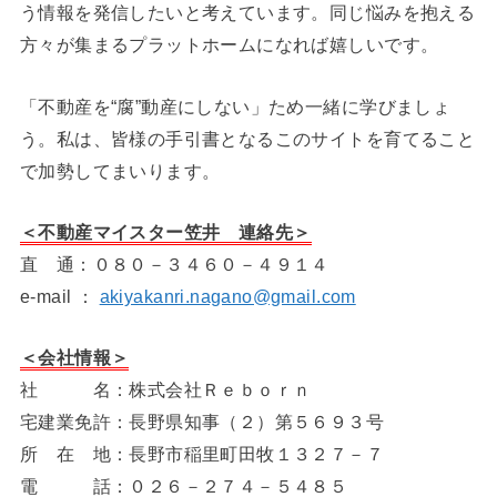
う情報を発信したいと考えています。同じ悩みを抱える
方々が集まるプラットホームになれば嬉しいです。
「不動産を“腐”動産にしない」ため一緒に学びましょ
う。私は、皆様の手引書となるこのサイトを育てること
で加勢してまいります。
＜不動産マイスター笠井 連絡先＞
直 通：０８０－３４６０－４９１４
e-mail ：
akiyakanri.nagano@gmail.com
＜会社情報＞
社 名：株式会社Ｒｅｂｏｒｎ
宅建業免許：長野県知事（２）第５６９３号
所 在 地：長野市稲里町田牧１３２７－７
電 話：０２６－２７４－５４８５