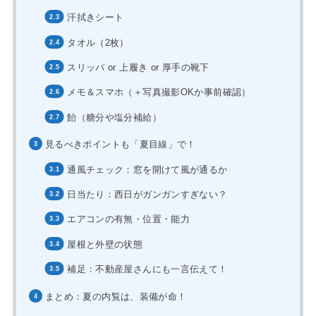
汗拭きシート
タオル（2枚）
スリッパ or 上履き or 厚手の靴下
メモ＆スマホ（＋写真撮影OKか事前確認）
飴（糖分や塩分補給）
見るべきポイントも「夏目線」で！
通風チェック：窓を開けて風が通るか
日当たり：西日がガンガンすぎない？
エアコンの有無・位置・能力
屋根と外壁の状態
補足：不動産屋さんにも一言伝えて！
まとめ：夏の内覧は、装備が命！