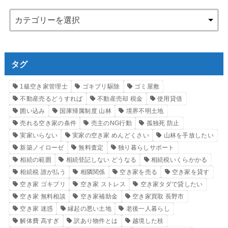
タグ
1級空き家管理士
ゴキブリ駆除
ゴミ屋敷
不動産売るどうすれば
不動産売却 税金
使用貸借
囲い込み
国庫帰属制度 山林
境界不明土地
売れる空き家の条件
売主のNG行動
孤独死 防止
実家いらない
実家の空き家 めんどくさい
山林を手放したい
新築ノイローゼ
無料査定
独り暮らしサポート
相続の範囲
相続登記しない どうなる
相続税いくらかかる
相続税 誰が払う
相隣関係
空き家を売る
空き家を貸す
空き家 ゴキブリ
空き家 ストレス
空き家タダで貸したい
空き家 無料相談
空き家補助金
空き家買取 長野市
空き家 迷惑
縁起の悪い土地
老後一人暮らし
解体費 高すぎ
訳あり物件とは
越境した枝