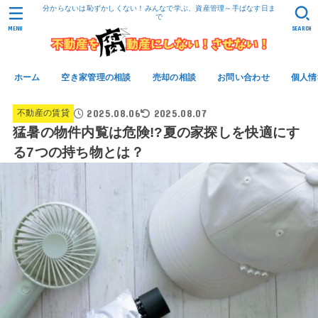
分からないは恥ずかしくない！みんなで学ぶ、資産管理～手ばなす日ま
で
MENU
SEARCH
ホーム
空き家管理の相談
売却の相談
お問い合わせ
個人情
2025.08.06
2025.08.07
不動産の賃貸
猛暑の物件内覧は危険!?夏の家探しを快適にす
る7つの持ち物とは？