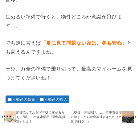
生ぬるい準備で行くと、物件どころか意識が飛びま
す…。
でも逆に言えば
「夏に見て問題ない家は、冬も安心」
と
も言えるんですよね。
ぜひ、万全の準備で乗り切って、最高のマイホームを見
つけてくださいね！
不動産の賃貸
不動産の購入
家賃払ってたら10年後に家がもら
【移住・別荘向け】上田市中古住宅
える⁈新しい空き家活用『贈与型賃
に泊まったら秘密基地すぎた件（絶
貸』とは？
景でBBQ…）