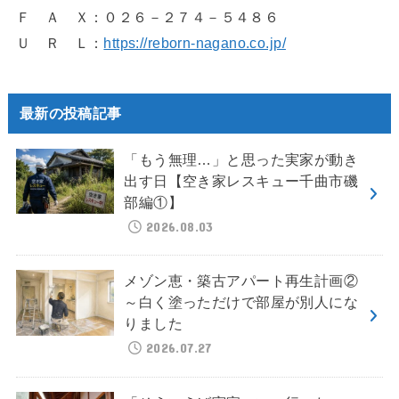
Ｆ Ａ Ｘ：０２６－２７４－５４８６
Ｕ Ｒ Ｌ：
https://reborn-nagano.co.jp/
最新の投稿記事
「もう無理…」と思った実家が動き
出す日【空き家レスキュー千曲市磯
部編①】
2026.08.03
メゾン恵・築古アパート再生計画②
～白く塗っただけで部屋が別人にな
りました
2026.07.27