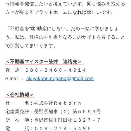
う情報を発信したいと考えています。同じ悩みを抱える
方々が集まるプラットホームになれば嬉しいです。
「不動産を“腐”動産にしない」ため一緒に学びましょ
う。私は、皆様の手引書となるこのサイトを育てること
で加勢してまいります。
＜不動産マイスター笠井 連絡先＞
直 通：０８０－３４６０－４９１４
e-mail ：
akiyakanri.nagano@gmail.com
＜会社情報＞
社 名：株式会社Ｒｅｂｏｒｎ
宅建業免許：長野県知事（２）第５６９３号
所 在 地：長野市稲里町田牧１３２７－７
電 話：０２６－２７４－５４８５