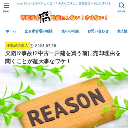
分からないは恥ずかしくない！みんなで学ぶ、資産管理～手ばなす日ま
で
MENU
SEARCH
ホーム
空き家管理の相談
売却の相談
お問い合わせ
個人情
2025.07.25
不動産の購入
欠陥!?事故!?中古一戸建を買う前に売却理由を
聞くことが超大事なワケ！