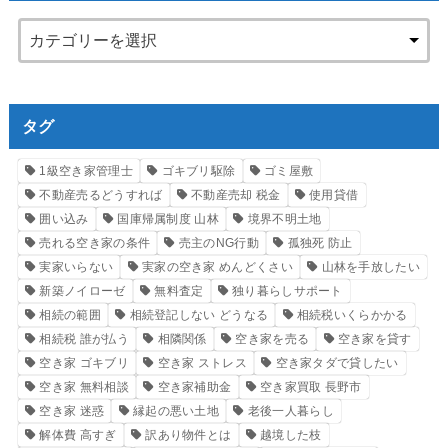
タグ
1級空き家管理士
ゴキブリ駆除
ゴミ屋敷
不動産売るどうすれば
不動産売却 税金
使用貸借
囲い込み
国庫帰属制度 山林
境界不明土地
売れる空き家の条件
売主のNG行動
孤独死 防止
実家いらない
実家の空き家 めんどくさい
山林を手放したい
新築ノイローゼ
無料査定
独り暮らしサポート
相続の範囲
相続登記しない どうなる
相続税いくらかかる
相続税 誰が払う
相隣関係
空き家を売る
空き家を貸す
空き家 ゴキブリ
空き家 ストレス
空き家タダで貸したい
空き家 無料相談
空き家補助金
空き家買取 長野市
空き家 迷惑
縁起の悪い土地
老後一人暮らし
解体費 高すぎ
訳あり物件とは
越境した枝